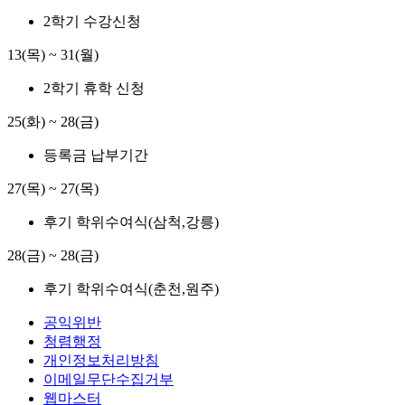
2학기 수강신청
13(목) ~ 31(월)
2학기 휴학 신청
25(화) ~ 28(금)
등록금 납부기간
27(목) ~ 27(목)
후기 학위수여식(삼척,강릉)
28(금) ~ 28(금)
후기 학위수여식(춘천,원주)
공익위반
청렴행정
개인정보처리방침
이메일무단수집거부
웹마스터