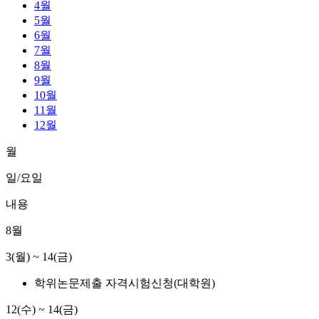
4월
5월
6월
7월
8월
9월
10월
11월
12월
월
일/요일
내용
8월
3(월) ~ 14(금)
학위논문제출 자격시험신청(대학원)
12(수) ~ 14(금)