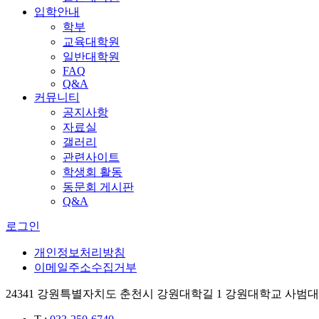
입학안내
학부
교육대학원
일반대학원
FAQ
Q&A
커뮤니티
공지사항
자료실
갤러리
관련사이트
학생회 활동
동문회 게시판
Q&A
로그인
개인정보처리방침
이메일주소수집거부
24341 강원특별자치도 춘천시 강원대학길 1 강원대학교 사범