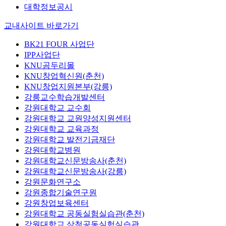
대학정보공시
교내사이트 바로가기
BK21 FOUR 사업단
IPP사업단
KNU곰두리몰
KNU창업혁신원(춘천)
KNU창업지원본부(강릉)
강릉교수학습개발센터
강원대학교 교수회
강원대학교 교원양성지원센터
강원대학교 교육과정
강원대학교 발전기금재단
강원대학교병원
강원대학교신문방송사(춘천)
강원대학교신문방송사(강릉)
강원문화연구소
강원종합기술연구원
강원창업보육센터
강원대학교 공동실험실습관(춘천)
강원대학교 삼척공동실험실습관