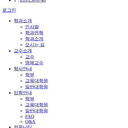
T
:
033-250-6740
로그인
학과소개
인사말
학과연혁
학과소개
오시는 길
교수소개
교수
명예교수
학사안내
학부
교육대학원
일반대학원
입학안내
학부
교육대학원
일반대학원
FAQ
Q&A
커뮤니티